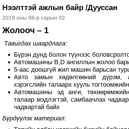
Нээлттэй ажлын байр /Дууссан
2019 оны 06-р сарын 02
Жолооч – 1
Тавигдах шаардлага:
Бүрэн дунд болон түүнээс боловсролт
Автомашины B,D ангиллын жолоо бари
5-аас доошгүй жил машин барьсан тур
Авто замын хөдөлгөөний дүрэм, 
хэрэгслийн талаарх хууль тогтоомжийн
Автомашины эд анги, төхөөрөмжийн
талаар мэдлэгтэй, самбаачлах чадвар
чадвартай байх
Бүрдүүлэх материал: