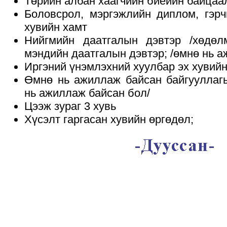
Төрийн албан хаагчийн биеийн байцаалт
Боловсрол, мэргэжлийн диплом, гэрч
хувийн хамт
Нийгмийн даатгалын дэвтэр /хөдөлм
мэндийн даатгалын дэвтэр; /өмнө нь а
Иргэний үнэмлэхний хуулбар эх хувийн
Өмнө нь ажиллаж байсан байгууллагы
нь ажиллаж байсан бол/
Цээж зураг 3 хувь
Хүсэлт гаргасан хувийн өргөдөл;