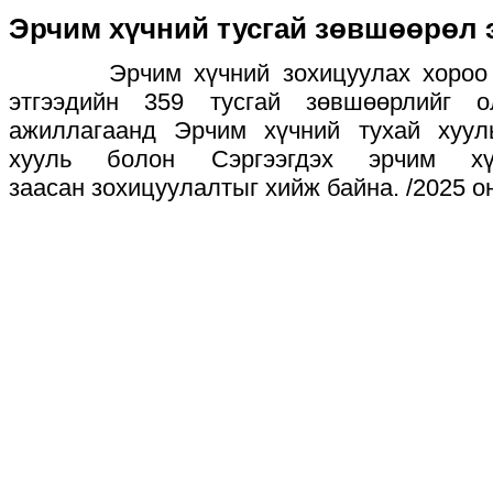
Эрчим хүчний тусгай зөвшөөрөл
Эрчим хүчний зохицуулах хороо од
этгээдийн 359 тусгай зөвшөөрлийг о
ажиллагаанд Эрчим хүчний тухай хуул
хууль болон Сэргээгдэх эрчим хү
заасан зохицуулалтыг хийж байна. /2025 о