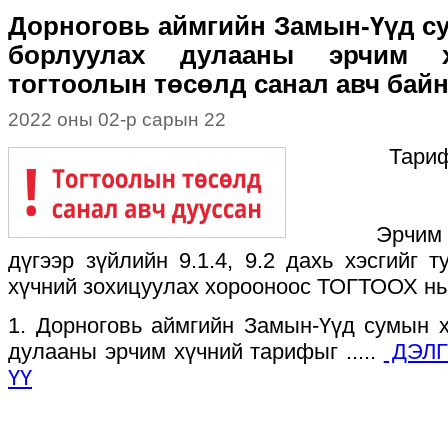
Дорноговь аймгийн Замын-Үүд с
борлуулах дулааны эрчим 
тогтоолын төсөлд санал авч бай
2022 оны 02-р сарын 22
Тариф
Эрчим хүчн
дүгээр зүйлийн 9.1.4, 9.2 дахь хэсгийг 
хүчний зохицуулах хорооноос ТОГТООХ нь
1. Дорноговь аймгийн Замын-Үүд сумын х
дулааны эрчим хүчний тарифыг .....
ДЭЛГ
ҮҮ