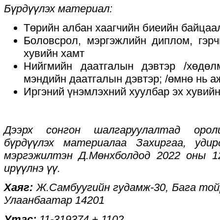
Бүрдүүлэх материал:
Төрийн албан хаагчийн биеийн байцаалт
Боловсрол, мэргэжлийн диплом, гэрч
хувийн хамт
Нийгмийн даатгалын дэвтэр /хөдөлм
мэндийн даатгалын дэвтэр; /өмнө нь а
Иргэний үнэмлэхний хуулбар эх хувийн
Дээрх сонгон шалгаруулалтад орол
бүрдүүлэх материалаа Захиргаа, уди
мэргэжилтэн Д.Мөнхболдод 2022 оны 1
ирүүлнэ үү.
Хаяг:
Ж.Самбуугийн гудамж-30, Бага тойр
Улаанбаатар 14201
Утас:
11-319374 + 1102