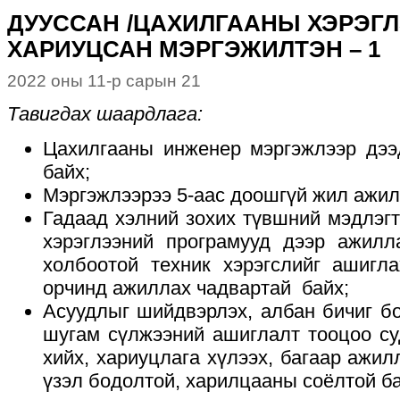
ДУУССАН /ЦАХИЛГААНЫ ХЭРЭГ
ХАРИУЦСАН МЭРГЭЖИЛТЭН – 1
2022 оны 11-р сарын 21
Тавигдах шаардлага:
Цахилгааны инженер мэргэжлээр дээ
байх;
Мэргэжлээрээ 5-аас доошгүй жил ажил
Гадаад хэлний зохих түвшний мэдлэгт
хэрэглээний програмууд дээр ажилл
холбоотой техник хэрэгслийг ашигл
орчинд ажиллах чадвартай байх;
Асуудлыг шийдвэрлэх, албан бичиг бо
шугам сүлжээний ашиглалт тооцоо су
хийх, хариуцлага хүлээх, багаар ажил
үзэл бодолтой, харилцааны соёлтой ба