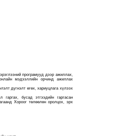
хэрэглээний програмууд дээр ажиллах,
 онлайн мэдээллийн орчинд ажиллах
лэлт дүгнэлт өгөх, хариуцлага хүлээх
 гаргах, бусад этгээдийн гаргасан
гаанд Хороог төлөөлөн оролцох, эрх