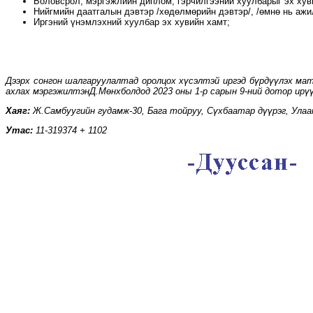
Боловсрол, мэргэжлийн диплом, гэрчилгээний хуулбарыг эх хув
Нийгмийн даатгалын дэвтэр /хөдөлмөрийн дэвтэр/, /өмнө нь ажи
Иргэний үнэмлэхний хуулбар эх хувийн хамт;
Дээрх сонгон шалгаруулалтад оролцох хүсэлтэй иргэд бүрдүүлэх мат
ахлах мэргэжилтэн
Д.Мөнхболдод 2023 оны 1-р сарын 9-ний дотор ирүү
Хаяг:
Ж.Самбуугийн гудамж-30, Бага тойруу, Сүхбаатар дүүрэг, Ула
Утас:
11-319374 + 1102