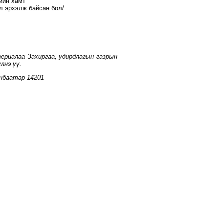
ийн хамт
л эрхэлж байсан бол/
ериалаа Захиргаа, удирдлагын газрын
лнэ үү.
анбаатар 14201