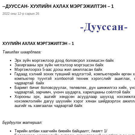
--ДУУССАН- ХУУЛИЙН АХЛАХ МЭРГЭЖИЛТЭН – 1
2022 оны 12-р сарын 26
ХУУЛИЙН
АХЛАХ
МЭРГЭЖИЛТЭН – 1
Тавигдах шаардлага:
Эрх зүйч мэргэжлээр дээд боловсрол эзэмшсэн байх
Захиргааны эрх зүйн чиглэлээр мэргэшсэн байх
Мэргэжлээрээ 5-аас дээш жил ажилласан байх
Гадаад хэлний зохих түвшний мэдлэгтэй, компьютерийн өргөн 
компьютер түүнтэй холбоотой техник хэрэгслийг ашиглах,
чадвартай байх
Баримт бичиг боловсруулах, төлөвлөх, дүн шинжилгээ хийх, үнэ
чадвартай, зарчимч, үнэнч шударга, харилцааны соёлтой байх
Хорооны эрх, ашгийг хөндсөн асуудлаар шүүхэд нэхэмжлэл
нэхэмжлэлийн дагуу шүүхийн хэрэг хянан шийдвэрлэх ажилла
ашгийг нь хамгаалах чадвартай байх
Бүрдүүлэх материал:
Төрийн албан хаагчийн биеийн байцаалт; /маягт 1/