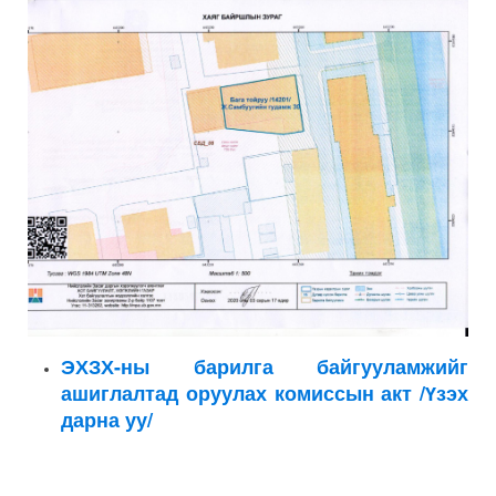
ЭХЗХ-ны барилга байгууламжийг
ашиглалтад оруулах комиссын акт /Үзэх
дарна уу/