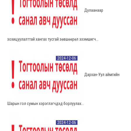
Дулаанаар
зохицуулалттай хангах тусгай зөвшөөрөл эзэмшигч...
2024-12-06
Дархан-Уул аймгийн
Шарын гол сумын хэрэглэгчдэд борлуулах...
2024-12-06