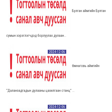
Булган аймгийн Булган
сумын хэрэглэгчдэд борлуулах дулаан...
2024-12-06
Өмнөговь аймгийн
“Даланзадгадын дулааны цахилгаан станц” ...
2024-12-06