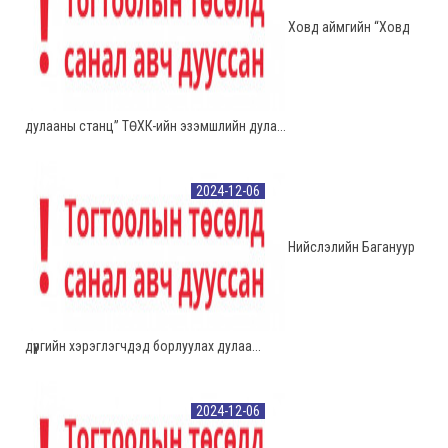
Ховд аймгийн “Ховд
дулааны станц” ТӨХК-ийн эзэмшлийн дула...
2024-12-06
Нийслэлийн Багануур
дүүргийн хэрэглэгчдэд борлуулах дулаа...
2024-12-06