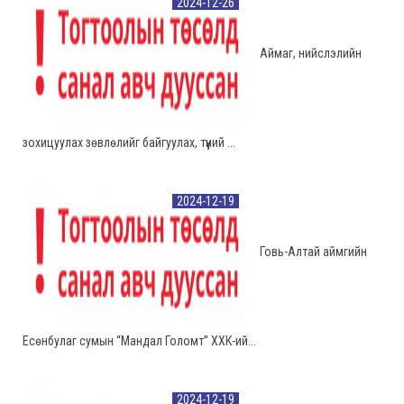
2024-12-26
Аймаг, нийслэлийн
зохицуулах зөвлөлийг байгуулах, түүний ...
2024-12-19
Говь-Алтай аймгийн
Есөнбулаг сумын “Мандал Голомт” ХХК-ий...
2024-12-19