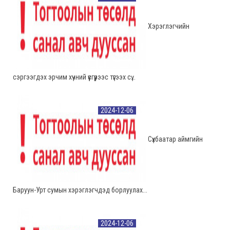
Хэрэглэгчийн
сэргээгдэх эрчим хүчний үүсгүүрээс түгээх сү...
2024-12-06
Сүхбаатар аймгийн
Баруун-Урт сумын хэрэглэгчдэд борлуулах...
2024-12-06