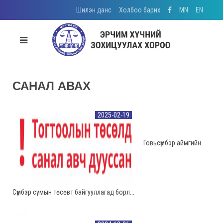
Шилэн данс
Холбоо барих
MN
EN
САНАЛ АВАХ
2025-02-19
Говьсүмбэр аймгийн
Сүмбэр сумын төсөвт байгууллагад борл...