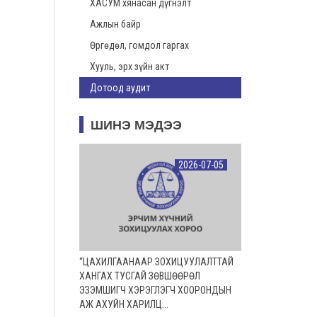
ХАСУМ хянасан дүгнэлт
Ажлын байр
Өргөдөл, гомдол гаргах
Хууль, эрх зүйн акт
Дотоод аудит
ШИНЭ МЭДЭЭ
2026-07-05
“ЦАХИЛГААНААР ЗОХИЦУУЛАЛТТАЙ
ХАНГАХ ТУСГАЙ ЗӨВШӨӨРӨЛ
ЭЗЭМШИГЧ ХЭРЭГЛЭГЧ ХООРОНДЫН
АЖ АХУЙН ХАРИЛЦ...