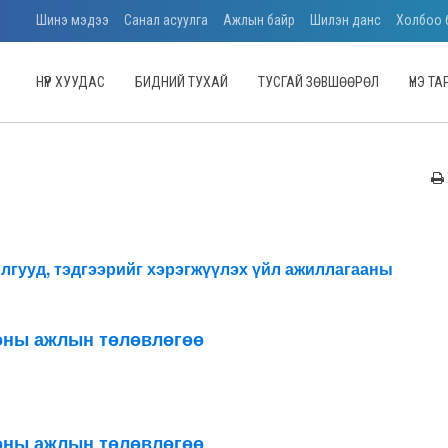
Шинэ мэдээ
Санал асуулга
Ажлын байр
Шилэн данс
Холбоо 
НҮҮР ХУУДАС
БИДНИЙ ТУХАЙ
ТУСГАЙ ЗӨВШӨӨРӨЛ
ҮНЭ Т
лгууд, тэдгээрийг хэрэгжүүлэх үйл ажиллагааны
 оны ажлын төлөвлөгөө
 оны ажлын төлөвлөгөө