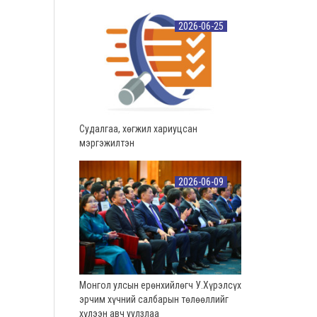
2026-06-25
Судалгаа, хөгжил хариуцсан
мэргэжилтэн
2026-06-09
Монгол улсын ерөнхийлөгч У.Хүрэлсүх
эрчим хүчний салбарын төлөөллийг
хүлээн авч уулзлаа