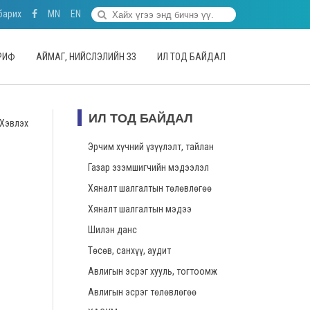
барих
MN
EN
АРИФ
АЙМАГ, НИЙСЛЭЛИЙН ЗЗ
ИЛ ТОД БАЙДАЛ
ИЛ ТОД БАЙДАЛ
Хэвлэх
Эрчим хүчний үзүүлэлт, тайлан
Газар эзэмшигчийн мэдээлэл
Хяналт шалгалтын төлөвлөгөө
Хяналт шалгалтын мэдээ
Шилэн данс
Төсөв, санхүү, аудит
Авлигын эсрэг хууль, тогтоомж
Авлигын эсрэг төлөвлөгөө