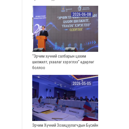
2026-06-08
“Эрчим хүчний салбарын цахим
шилжилт, ухаалаг хэрэглээ” өдөрлөг
боллоо
2026-05-05
Эрчим Хүчний Зохицуулагчдын Бүсийн