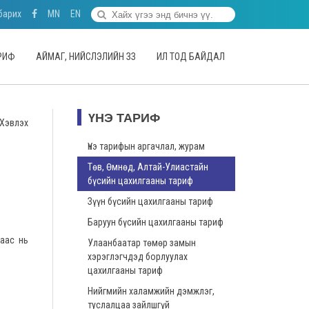
барих
MN
EN
АРИФ
АЙМАГ, НИЙСЛЭЛИЙН ЗЗ
ИЛ ТОД БАЙДАЛ
ҮНЭ ТАРИФ
Хэвлэх
Үнэ тарифын аргачлал, журам
Төв, Өмнөд, Алтай-Улиастайн
бүсийн цахилгааны тариф
Зүүн бүсийн цахилгааны тариф
Баруун бүсийн цахилгааны тариф
лаас нь
Улаанбаатар төмөр замын
хэрэглэгчдэд борлуулах
цахилгааны тариф
Нийгмийн халамжийн дэмжлэг,
туслалцаа зайлшгүй