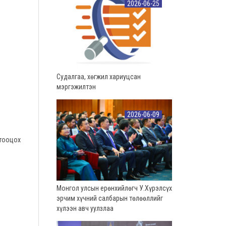
2026-06-25
Судалгаа, хөгжил хариуцсан
мэргэжилтэн
2026-06-09
 тооцох
Монгол улсын ерөнхийлөгч У.Хүрэлсүх
эрчим хүчний салбарын төлөөллийг
хүлээн авч уулзлаа