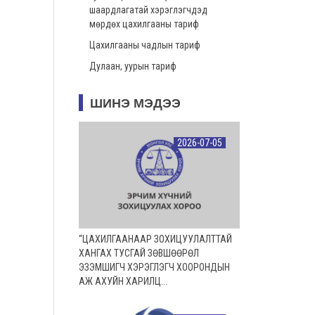
шаардлагатай хэрэглэгчдэд
мөрдөх цахилгааны тариф
Цахилгааны чадлын тариф
Дулаан, уурын тариф
ШИНЭ МЭДЭЭ
2026-07-05
“ЦАХИЛГААНААР ЗОХИЦУУЛАЛТТАЙ
ХАНГАХ ТУСГАЙ ЗӨВШӨӨРӨЛ
ЭЗЭМШИГЧ ХЭРЭГЛЭГЧ ХООРОНДЫН
АЖ АХУЙН ХАРИЛЦ...