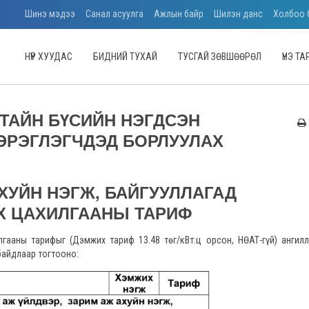
Шинэ мэдээ
Санал асуулга
Ажлын байр
Шилэн данс
Холбоо 
НҮҮР ХУУДАС
БИДНИЙ ТУХАЙ
ТУСГАЙ ЗӨВШӨӨРӨЛ
ҮНЭ Т
СТАЙН БҮСИЙН НЭГДСЭН
ЭРЭГЛЭГЧДЭД БОРЛУУЛАХ
ХУЙН НЭГЖ, БАЙГУУЛЛАГАД
Х
ЦАХИЛГААНЫ ТАРИФ
илгааны тарифыг (Дэмжих тариф 13.48 төг/кВт.ц орсон, НӨАТ-гүй) ангил
байдлаар тогтооно: