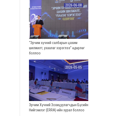
2026-06-08
“Эрчим хүчний салбарын цахим
шилжилт, ухаалаг хэрэглээ” өдөрлөг
боллоо
2026-05-05
Эрчим Хүчний Зохицуулагчдын Бүсийн
Нийгэмлэг (ERRA)-ийн хурал боллоо