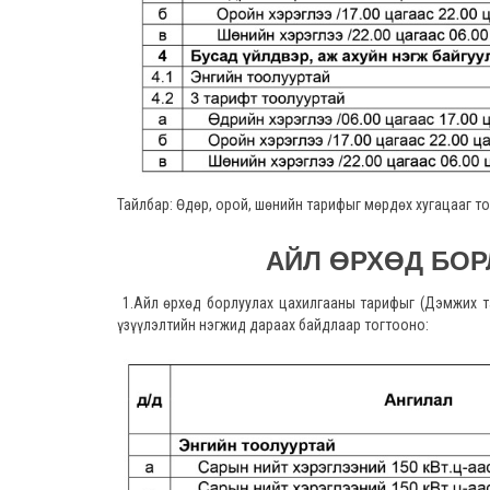
Тайлбар: Өдөр, орой, шөнийн тарифыг мөрдөх хугацааг т
АЙЛ ӨРХӨД БОР
1.Айл өрхөд борлуулах цахилгааны тарифыг (Дэмжих та
үзүүлэлтийн нэгжид дараах байдлаар тогтооно: