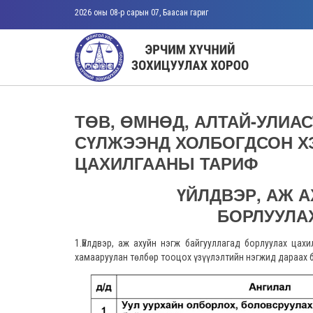
2026 оны 08-р сарын 07, Баасан гариг
ТӨВ, ӨМНӨД, АЛТАЙ-УЛИА
СҮЛЖЭЭНД ХОЛБОГДСОН Х
ЦАХИЛГААНЫ ТАРИФ
ҮЙЛДВЭР, АЖ А
БОРЛУУЛА
1.Үйлдвэр, аж ахуйн нэгж байгууллагад борлуулах цах
хамааруулан төлбөр тооцох үзүүлэлтийн нэгжид дараах 