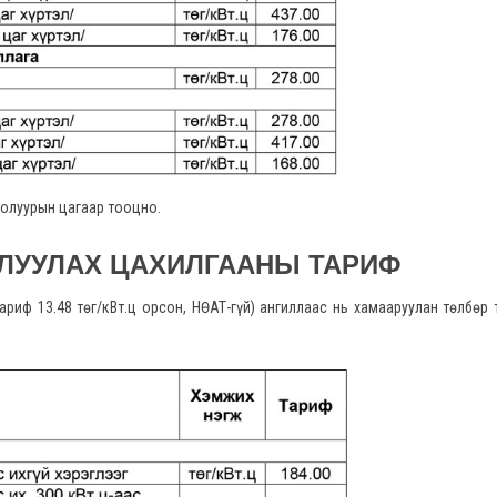
оолуурын цагаар тооцно.
ЛУУЛАХ ЦАХИЛГААНЫ ТАРИФ
риф 13.48 төг/кВт.ц орсон, НӨАТ-гүй) ангиллаас нь хамааруулан төлбөр