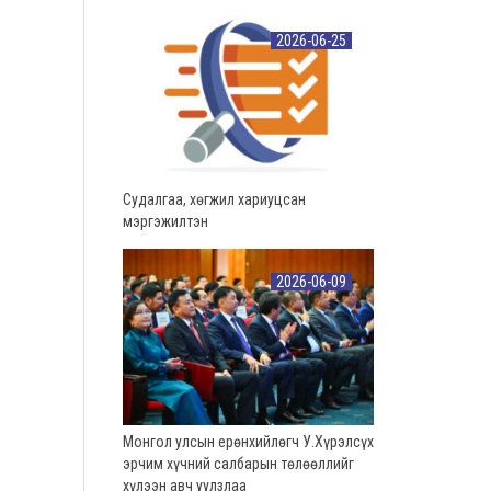
2026-06-25
Судалгаа, хөгжил хариуцсан
мэргэжилтэн
2026-06-09
Монгол улсын ерөнхийлөгч У.Хүрэлсүх
эрчим хүчний салбарын төлөөллийг
хүлээн авч уулзлаа