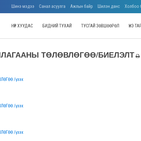
Шинэ мэдээ
Санал асуулга
Ажлын байр
Шилэн данс
Холбоо 
НҮҮР ХУУДАС
БИДНИЙ ТУХАЙ
ТУСГАЙ ЗӨВШӨӨРӨЛ
ҮНЭ Т
ЛЛАГААНЫ ТӨЛӨВЛӨГӨӨ/БИЕЛЭЛТ
ЛӨГӨӨ /үзэх
ЛӨГӨӨ /үзэх
ЛӨГӨӨ /үзэх