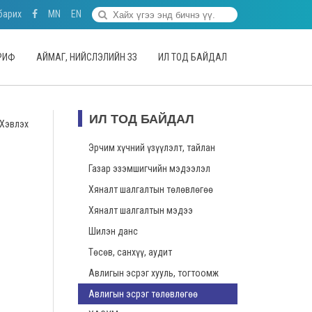
барих
MN
EN
АРИФ
АЙМАГ, НИЙСЛЭЛИЙН ЗЗ
ИЛ ТОД БАЙДАЛ
ИЛ ТОД БАЙДАЛ
Хэвлэх
Эрчим хүчний үзүүлэлт, тайлан
Газар эзэмшигчийн мэдээлэл
Хяналт шалгалтын төлөвлөгөө
Хяналт шалгалтын мэдээ
Шилэн данс
Төсөв, санхүү, аудит
Авлигын эсрэг хууль, тогтоомж
Авлигын эсрэг төлөвлөгөө