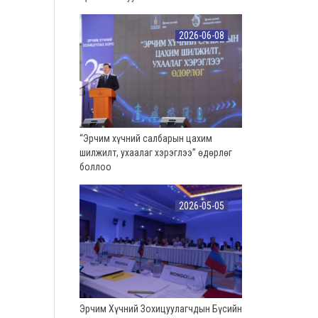
2026-06-08
“Эрчим хүчний салбарын цахим
шилжилт, ухаалаг хэрэглээ” өдөрлөг
боллоо
2026-05-05
Эрчим Хүчний Зохицуулагчдын Бүсийн