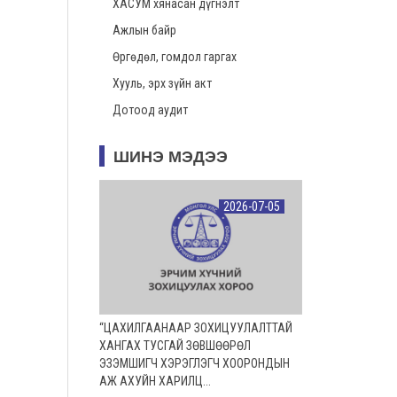
ХАСУМ хянасан дүгнэлт
Ажлын байр
Өргөдөл, гомдол гаргах
Хууль, эрх зүйн акт
Дотоод аудит
ШИНЭ МЭДЭЭ
2026-07-05
“ЦАХИЛГААНААР ЗОХИЦУУЛАЛТТАЙ
ХАНГАХ ТУСГАЙ ЗӨВШӨӨРӨЛ
ЭЗЭМШИГЧ ХЭРЭГЛЭГЧ ХООРОНДЫН
АЖ АХУЙН ХАРИЛЦ...