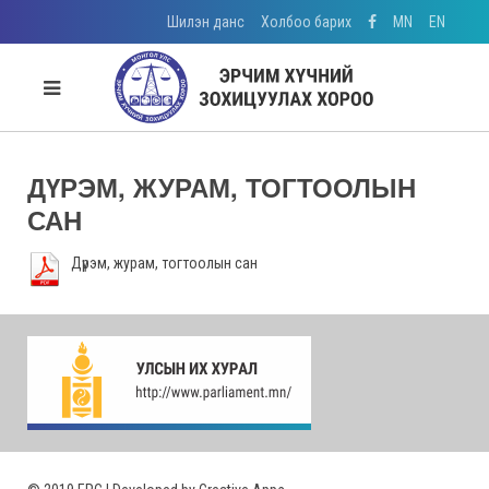
Шилэн данс
Холбоо барих
MN
EN
ДҮРЭМ, ЖУРАМ, ТОГТООЛЫН
САН
Дүрэм, журам, тогтоолын сан