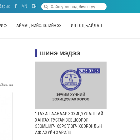
барих
MN
EN
АРИФ
АЙМАГ, НИЙСЛЭЛИЙН ЗЗ
ИЛ ТОД БАЙДАЛ
ШИНЭ МЭДЭЭ
2026-07-05
Хэвлэх
“ЦАХИЛГААНААР ЗОХИЦУУЛАЛТТАЙ
ХАНГАХ ТУСГАЙ ЗӨВШӨӨРӨЛ
ЭЗЭМШИГЧ ХЭРЭГЛЭГЧ ХООРОНДЫН
АЖ АХУЙН ХАРИЛЦ...