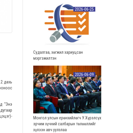
2026-06-25
Судалгаа, хөгжил хариуцсан
мэргэжилтэн
2026-06-09
.2 дахь
рооноос
д “Энэ
рдугаар
цэцэг)-
Монгол улсын ерөнхийлөгч У.Хүрэлсүх
эрчим хүчний салбарын төлөөллийг
хүлээн авч уулзлаа