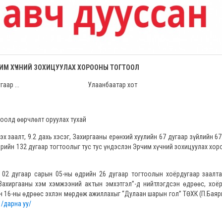
ИМ ХҮЧНИЙ ЗОХИЦУУЛАХ ХОРООНЫ ТОГТООЛ
р Дугаар ... Улаанбаатар хот
тоолд өөрчлөлт оруулах тухай
 заалт, 9.2 дахь хэсэг, Захиргааны ерөнхий хуулийн 67 дугаар зүйлийн 67
өдрийн 132 дугаар тогтоолыг тус тус үндэслэн Эрчим хүчний зохицуулах хо
дугаар сарын 05-ны өдрийн 26 дугаар тогтоолын хоёрдугаар заалта
Захиргааны хэм хэмжээний актын эмхэтгэл”-д нийтлэгдсэн өдрөөс, хоё
н 16-ны өдрөөс эхлэн мөрдөж ажиллахыг “Дулаан шарын гол” ТӨХК (П.Баяр
 /дарна уу/