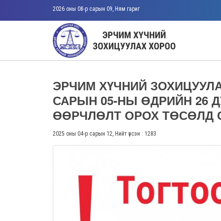
2026 оны 08-р сарын 09, Ням гариг
ЭРЧИМ ХҮЧНИЙ ЗОХИЦУУЛА
САРЫН 05-НЫ ӨДРИЙН 26 
ӨӨРЧЛӨЛТ ОРОХ ТӨСӨЛД 
2025 оны 04-р сарын 12, Нийт үзсэн : 1283