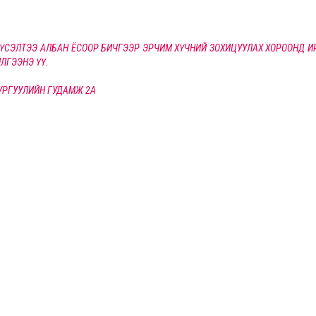
 ХҮСЭЛТЭЭ АЛБАН ЁСООР БИЧГЭЭР ЭРЧИМ ХҮЧНИЙ ЗОХИЦУУЛАХ ХОРООНД И
ЛГЭЭНЭ ҮҮ.
СУРГУУЛИЙН ГУДАМЖ 2А