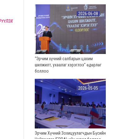
2026-06-08
РҮҮЛЭХ
“Эрчим хүчний салбарын цахим
шилжилт, ухаалаг хэрэглээ” өдөрлөг
боллоо
2026-05-05
Эрчим Хүчний Зохицуулагчдын Бүсийн