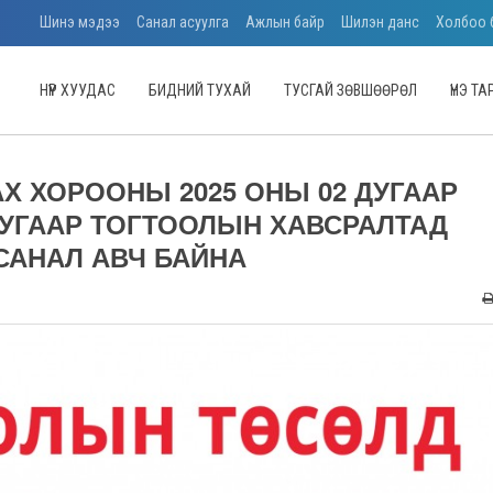
Шинэ мэдээ
Санал асуулга
Ажлын байр
Шилэн данс
Холбоо 
НҮҮР ХУУДАС
БИДНИЙ ТУХАЙ
ТУСГАЙ ЗӨВШӨӨРӨЛ
ҮНЭ Т
Х ХОРООНЫ 2025 ОНЫ 02 ДУГААР
ДУГААР ТОГТООЛЫН ХАВСРАЛТАД
САНАЛ АВЧ БАЙНА