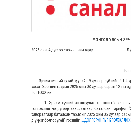
МОНГОЛ УЛСЫН ЭРЧ
2025 оны 4 дүгээр сарын ...-ны өдө
Тог
Эрчим хүчний тухай хуулийн 9 дүгээр зүйлийн 9.1.4 дэх
хэсэг, Засгийн газрын 2025 оны 03 дугаар сарын 12-ны 
ТОГТООХ нь:
1. Эрчим хүчний зохицуулах хорооны 2025 оны 02 
тогтоолын нэгдүгээр хавсралтаар баталсан тарифыг “
хавсралтаар баталсан тарифыг 2025 оны 05 дугаар сары
д үүрэг болгосугай” гэснийг
...ДЭЛГЭРЭНГҮЙГ ҮРГЭЛЖЛҮҮЛЭХ