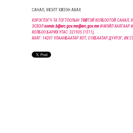
САНАЛ, ХҮСЭЛТ ХҮЛЭЭН АВАХ
ХЭРЭГЛЭГЧ ТА ТОГТООЛЫН ТӨСӨЛТЭЙ ХОЛБООТОЙ САНАЛ,
ЭСВЭЛ
nomin.b@erc.gov.mn@erc.gov.mn
И-МЭЙЛ ХАЯГААР И
ХОЛБОО БАРИХ УТАС: 321935 (1311),
ХАЯГ: 14201 УЛААНБААТАР ХОТ, СҮХБААТАР ДҮҮРЭГ, ИХ 