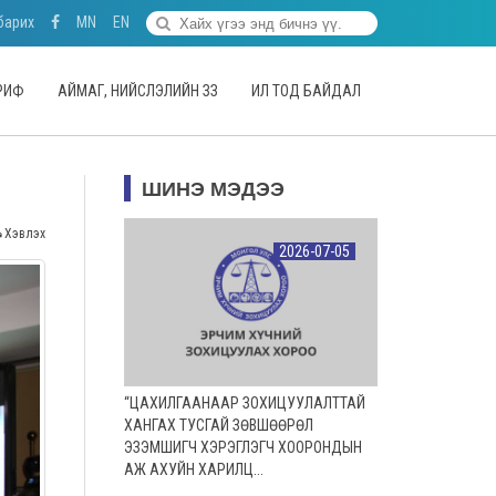
барих
MN
EN
АРИФ
АЙМАГ, НИЙСЛЭЛИЙН ЗЗ
ИЛ ТОД БАЙДАЛ
ШИНЭ МЭДЭЭ
Хэвлэх
2026-07-05
“ЦАХИЛГААНААР ЗОХИЦУУЛАЛТТАЙ
ХАНГАХ ТУСГАЙ ЗӨВШӨӨРӨЛ
ЭЗЭМШИГЧ ХЭРЭГЛЭГЧ ХООРОНДЫН
АЖ АХУЙН ХАРИЛЦ...