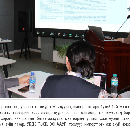
оноос дулааны тоолуур суурилуулах, импортлох эрх бүхий байгууллаг
улааны төлбөрийг хэрэглээнд суурилсан тогтолцоонд шилжүүлэхэд бар
 хэрэгслийн шалгалт баталгаажуулалт, загварын туршилт хийх журам, ста
ил зүйн газар, УБДС ТӨХК, ОСНААУГ, тоолуур импортлогч аж ахуй нэг