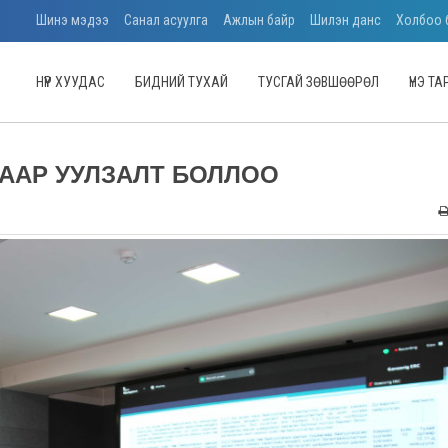
Шинэ мэдээ
Санал асуулга
Ажлын байр
Шилэн данс
Холбоо 
НҮҮР ХУУДАС
БИДНИЙ ТУХАЙ
ТУСГАЙ ЗӨВШӨӨРӨЛ
ҮНЭ Т
ААР УУЛЗАЛТ БОЛЛОО