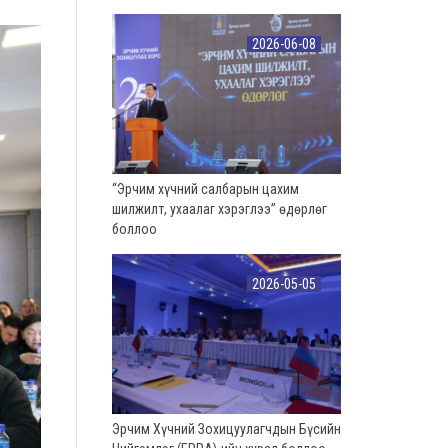
2026-06-08
“Эрчим хүчний салбарын цахим
шилжилт, ухаалаг хэрэглээ” өдөрлөг
боллоо
2026-05-05
Эрчим Хүчний Зохицуулагчдын Бүсийн