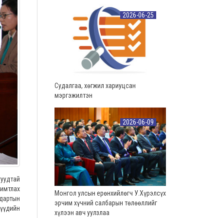
2026-06-25
Судалгаа, хөгжил хариуцсан
мэргэжилтэн
2026-06-09
уудтай
имтлах
Монгол улсын ерөнхийлөгч У.Хүрэлсүх
ндартын
эрчим хүчний салбарын төлөөллийг
жүүдийн
хүлээн авч уулзлаа