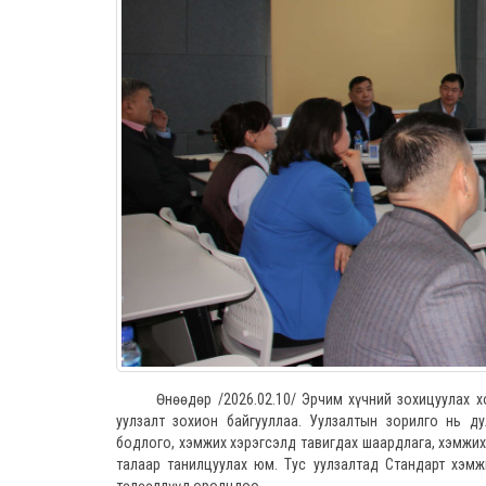
Өнөөдөр /2026.02.10/ Эрчим хүчний зохицуулах хоро
уулзалт зохион байгууллаа. Уулзалтын зорилго нь д
бодлого, хэмжих хэрэгсэлд тавигдах шаардлага, хэмжих
талаар танилцуулах юм. Тус уулзалтад Стандарт хэмж
төлөөллүүд оролцлоо.