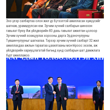
Энэ үеэр салбартаа олон жил үр бүтээлтэй ажилласан хүмүүсийг
шагнаж, урамшуулсан юм. Эрчим хүчний салбарын шинэхэн
гавьяат буюу Аж үйлдвэрийн 83 дахь гавьяат ажилтан цолоор
Эрчим хүчний зохицуулах хорооны дарга Эрдэнэчулууны
Түвшинчулууныг шагналаа. Тэрээр эрчим хүчний салбарт 32 жил
ажиллахдаа ажлын гараагаа цахилгааны монтёроос эхэлж, аж
үйлдвэрийн хариуцлагатай бөгөөд хүнд салбарын шат дамжлага
бүрт ажиллажээ.