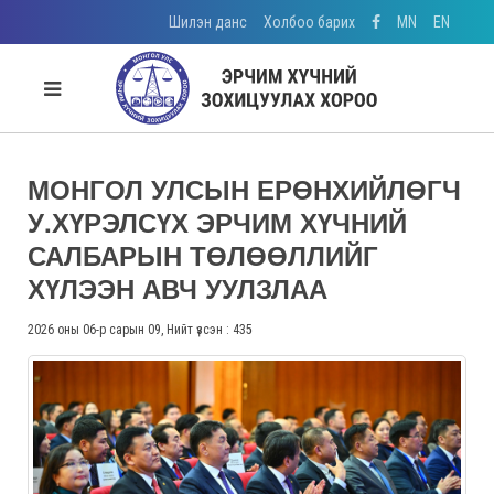
Шилэн данс
Холбоо барих
MN
EN
МОНГОЛ УЛСЫН ЕРӨНХИЙЛӨГЧ
У.ХҮРЭЛСҮХ ЭРЧИМ ХҮЧНИЙ
САЛБАРЫН ТӨЛӨӨЛЛИЙГ
ХҮЛЭЭН АВЧ УУЛЗЛАА
2026 оны 06-р сарын 09, Нийт үзсэн : 435