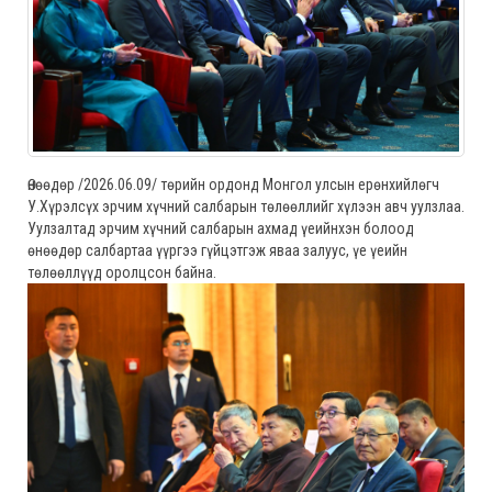
Өнөөдөр /2026.06.09/ төрийн ордонд Монгол улсын ерөнхийлөгч
У.Хүрэлсүх эрчим хүчний салбарын төлөөллийг хүлээн авч уулзлаа.
Уулзалтад эрчим хүчний салбарын ахмад үеийнхэн болоод
өнөөдөр салбартаа үүргээ гүйцэтгэж яваа залуус, үе үеийн
төлөөллүүд оролцсон байна.