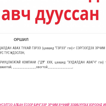
ОРШИЛ
АН АВАХ ТУХАЙ ГЭРЭЭ (цаашид “ГЭРЭЭ” гэх)-г СЭРГЭЭГДЭХ ЭРЧИМ 
ТУС ТУС ҮНДЭСЛЭН,
ИУЦЛАГАТАЙ КОМПАНИ (“ДҮТ” ХХК, цаашид “ХУДАЛДАН АВАГЧ” гэх) т
ажилтай, ______________овогтой_______________,
 ХҮСЭЛТЭЭ АЛБАН ЁСООР БИЧГЭЭР ЭРЧИМ ХҮЧНИЙ ЗОХИЦУУЛАХ ХОРООНД И