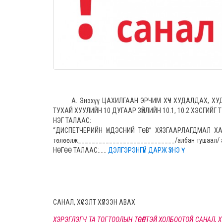
А. Энэхүү ЦАХИЛГААН ЭРЧИМ ХҮЧ ХУДАЛДАХ, ХУДАЛД
ТУХАЙ ХУУЛИЙН 10 ДУГААР ЗҮЙЛИЙН 10.1, 10.2 ХЭСГИЙГ 
НЭГ ТАЛААС:
“ДИСПЕТЧЕРИЙН ҮНДЭСНИЙ ТӨВ” ХЯЗГААРЛАГДМАЛ ХАР
төлөөлж____________________________/албан тушаал/ 
НӨГӨӨ ТАЛААС:.....
ДЭЛГЭРЭНГҮЙ ДАРЖ ҮЗНЭ ҮҮ
САНАЛ, ХҮСЭЛТ ХҮЛЭЭН АВАХ
ХЭРЭГЛЭГЧ ТА ТОГТООЛЫН ТӨСӨЛТЭЙ ХОЛБООТОЙ САНАЛ,