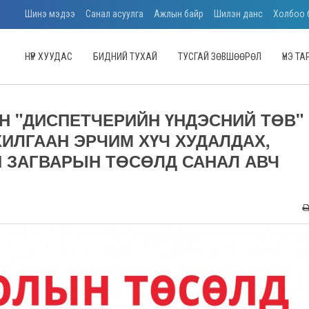
Шинэ мэдээ
Санал асуулга
Ажлын байр
Шилэн данс
Холбоо 
НҮҮР ХУУДАС
БИДНИЙ ТУХАЙ
ТУСГАЙ ЗӨВШӨӨРӨЛ
ҮНЭ Т
ЙН "ДИСПЕТЧЕРИЙН ҮНДЭСНИЙ ТӨВ"
ХИЛГААН ЭРЧИМ ХҮЧ ХУДАЛДАХ,
Й ЗАГВАРЫН ТӨСӨЛД САНАЛ АВЧ