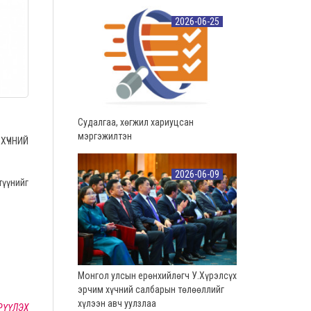
2026-06-25
Судалгаа, хөгжил хариуцсан
мэргэжилтэн
ХҮЧНИЙ
2026-06-09
үүнийг
Монгол улсын ерөнхийлөгч У.Хүрэлсүх
эрчим хүчний салбарын төлөөллийг
хүлээн авч уулзлаа
РҮҮЛЭХ