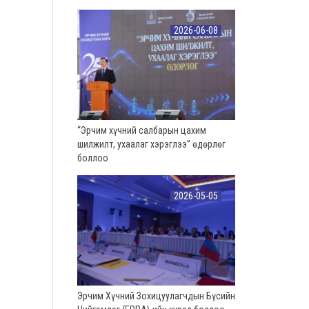
2026-06-08
“Эрчим хүчний салбарын цахим
шилжилт, ухаалаг хэрэглээ” өдөрлөг
боллоо
2026-05-05
Эрчим Хүчний Зохицуулагчдын Бүсийн