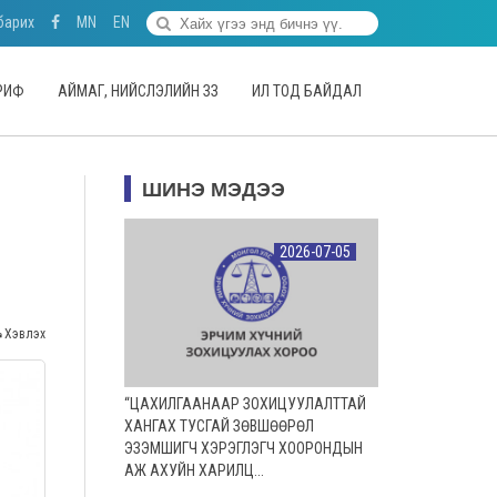
барих
MN
EN
АРИФ
АЙМАГ, НИЙСЛЭЛИЙН ЗЗ
ИЛ ТОД БАЙДАЛ
ШИНЭ МЭДЭЭ
2026-07-05
Хэвлэх
“ЦАХИЛГААНААР ЗОХИЦУУЛАЛТТАЙ
ХАНГАХ ТУСГАЙ ЗӨВШӨӨРӨЛ
ЭЗЭМШИГЧ ХЭРЭГЛЭГЧ ХООРОНДЫН
АЖ АХУЙН ХАРИЛЦ...