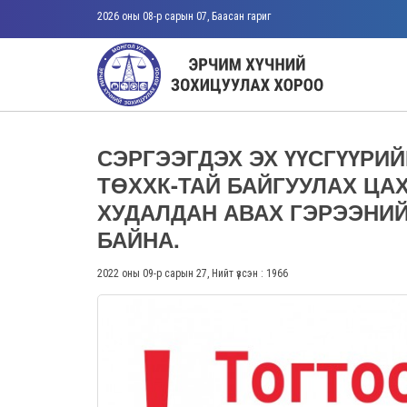
2026 оны 08-р сарын 07, Баасан гариг
СЭРГЭЭГДЭХ ЭХ ҮҮСГҮҮРИ
ТӨХХК-ТАЙ БАЙГУУЛАХ ЦА
ХУДАЛДАН АВАХ ГЭРЭЭНИ
БАЙНА.
2022 оны 09-р сарын 27, Нийт үзсэн : 1966