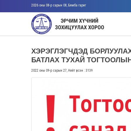
2026 оны 08-р сарын 08, Бямба гариг
ХЭРЭГЛЭГЧДЭД БОРЛУУЛАХ
БАТЛАХ ТУХАЙ ТОГТООЛЫН
2022 оны 09-р сарын 27, Нийт үзсэн : 3139