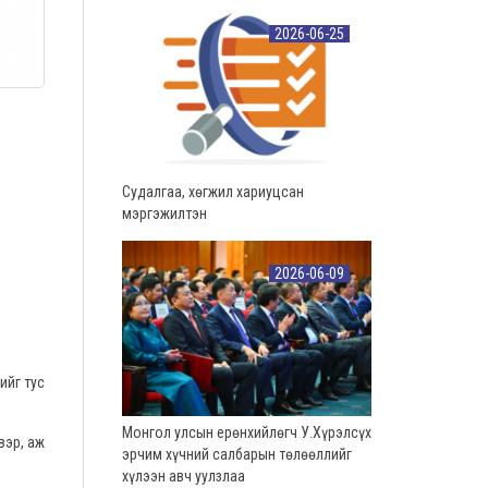
2026-06-25
Судалгаа, хөгжил хариуцсан
мэргэжилтэн
2026-06-09
ийг тус
Монгол улсын ерөнхийлөгч У.Хүрэлсүх
вэр, аж
эрчим хүчний салбарын төлөөллийг
хүлээн авч уулзлаа