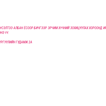
 ХҮСЭЛТЭЭ АЛБАН ЁСООР БИЧГЭЭР ЭРЧИМ ХҮЧНИЙ ЗОХИЦУУЛАХ ХОРООНД И
НЭ ҮҮ.
СУРГУУЛИЙН ГУДАМЖ 2А