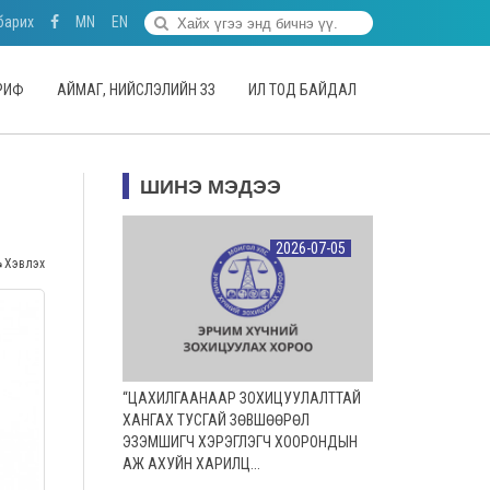
барих
MN
EN
АРИФ
АЙМАГ, НИЙСЛЭЛИЙН ЗЗ
ИЛ ТОД БАЙДАЛ
ШИНЭ МЭДЭЭ
2026-07-05
Хэвлэх
“ЦАХИЛГААНААР ЗОХИЦУУЛАЛТТАЙ
ХАНГАХ ТУСГАЙ ЗӨВШӨӨРӨЛ
ЭЗЭМШИГЧ ХЭРЭГЛЭГЧ ХООРОНДЫН
АЖ АХУЙН ХАРИЛЦ...