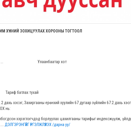
ИМ ХҮЧНИЙ ЗОХИЦУУЛАХ ХОРООНЫ ТОГТООЛ
 Дугаар ... Улаанбаатар хот
Тариф батлах тухай
 дахь хэсэг, Захиргааны ерөнхий хуулийн 67 дугаар зүйлийн 67.2 дахь хэсг
ОХ нь:
гдсон хэрэглэгчдэд борлуулах цахилгааны тарифыг индексжүүлж, үйлд
...
ДЭЛГЭРЭНГҮЙГ ҮРГЭЛЖЛҮҮЛЭХ /дарна уу/