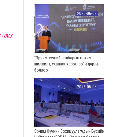
2026-06-08
РҮҮЛЭХ
“Эрчим хүчний салбарын цахим
шилжилт, ухаалаг хэрэглээ” өдөрлөг
боллоо
2026-05-05
Эрчим Хүчний Зохицуулагчдын Бүсийн