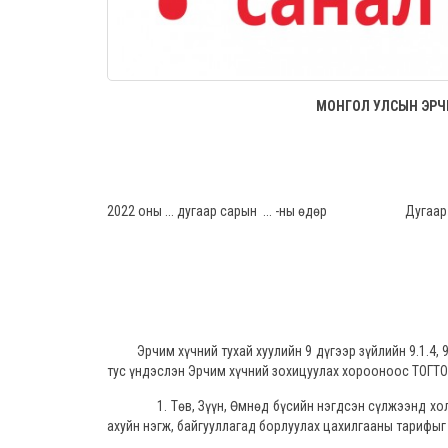
МОНГОЛ УЛСЫН ЭРЧ
2022 оны ... дугаар сарын ... -ны өдөр
Эрчим хүчний тухай хуулийн 9 дүгээр зүйлийн 9.1.4, 9.2
тус үндэслэн Эрчим хүчний зохицуулах хорооноос ТОГТО
1. Төв, Зүүн, Өмнөд бүсийн нэгдсэн сүлжээнд холбо
ахуйн нэгж, байгууллагад борлуулах цахилгааны тарифыг .