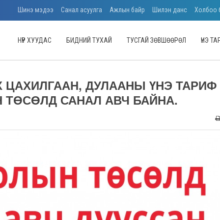
Шинэ мэдээ
Санал асуулга
Ажлын байр
Шилэн данс
Холбоо 
НҮҮР ХУУДАС
БИДНИЙ ТУХАЙ
ТУСГАЙ ЗӨВШӨӨРӨЛ
ҮНЭ Т
 ЦАХИЛГААН, ДУЛААНЫ ҮНЭ ТАРИФ
 ТӨСӨЛД САНАЛ АВЧ БАЙНА.