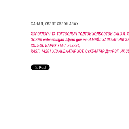
САНАЛ, ХҮСЭЛТ ХҮЛЭЭН АВАХ
ХЭРЭГЛЭГЧ ТА ТОГТООЛЫН ТӨСӨЛТЭЙ ХОЛБООТОЙ САНАЛ,
ЭСВЭЛ
erdenebulgan.b@erc.gov.mn
И-МЭЙЛ ХАЯГААР ИЛГЭЭ
ХОЛБОО БАРИХ УТАС: 263234,
ХАЯГ: 14201 УЛААНБААТАР ХОТ, СҮХБААТАР ДҮҮРЭГ, ИХ 