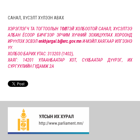
САНАЛ, ХҮСЭЛТ ХҮЛЭЭН АВАХ
ХЭРЭГЛЭГЧ ТА ТОГТООЛЫН ТӨСӨЛТЭЙ ХОЛБООТОЙ САНАЛ, ХҮСЭЛТЭЭ
АЛБАН ЁСООР БИЧГЭЭР ЭРЧИМ ХҮЧНИЙ ЗОХИЦУУЛАХ ХОРООНД
ИРҮҮЛЭХ ЭСВЭЛ
enkhjargal.b@erc.gov.mn
И-МЭЙЛ ХАЯГААР ИЛГЭЭНЭ
ҮҮ.
ХОЛБОО БАРИХ УТАС: 313203 (1402),
ХАЯГ: 14201 УЛААНБААТАР ХОТ, СҮХБААТАР ДҮҮРЭГ, ИХ
СУРГУУЛИЙН ГУДАМЖ 2А