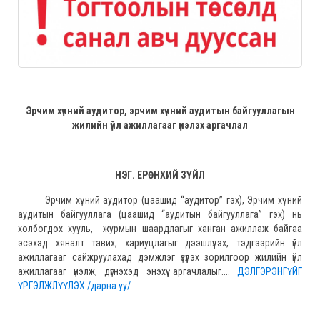
Эрчим хүчний аудитор, эрчим хүчний аудитын байгууллагын
жилийн үйл ажиллагааг үнэлэх аргачлал
НЭГ. ЕРӨНХИЙ ЗҮЙЛ
Эрчим хүчний аудитор (цаашид “аудитор” гэх), Эрчим хүчний
аудитын байгууллага (цаашид “аудитын байгууллага” гэх) нь
холбогдох хууль, журмын шаардлагыг ханган ажиллаж байгаа
эсэхэд хяналт тавих, хариуцлагыг дээшлүүлэх, тэдгээрийн үйл
ажиллагааг сайжруулахад дэмжлэг үзүүлэх зорилгоор жилийн үйл
ажиллагааг үнэлж, дүгнэхэд энэхүү аргачлалыг....
ДЭЛГЭРЭНГҮЙГ
ҮРГЭЛЖЛҮҮЛЭХ /дарна уу/