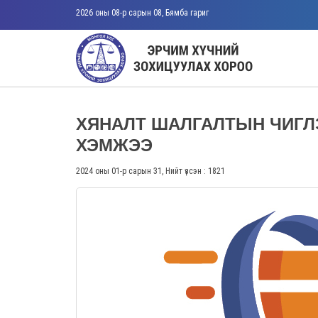
2026 оны 08-р сарын 08, Бямба гариг
ХЯНАЛТ ШАЛГАЛТЫН ЧИГЛЭ
ХЭМЖЭЭ
2024 оны 01-р сарын 31, Нийт үзсэн : 1821