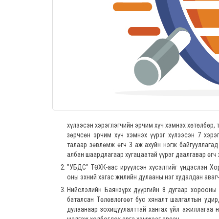
хүлээсэн хэрэглэгчийн эрчим хүч хэмнэх хөтөлбөр, 
зөрчсөн эрчим хүч хэмнэх үүрэг хүлээсэн 7 хэрэ
талаар зөвлөмж өгч 3 аж ахуйн нэгж байгууллагад
албан шаардлагаар хугацаатай үүрэг даалгавар өгч
"УБДС" ТӨХК-аас ирүүлсэн хүсэлтийг үндэслэн Х
оны эхний хагас жилийн дулааны нэг худалдан аваг
Нийслэлийн Баянзүрх дүүргийн 8 дугаар хорооны
баталсан Төлөвлөгөөт бус хяналт шалгалтын удир
дулаанаар зохицуулалттай хангах үйл ажиллагаа н