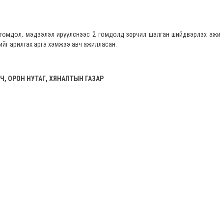
дол, мэдээлэл ирүүлснээс 2 гомдолд зөрчил шалган шийдвэрлэх ажи
лийг арилгах арга хэмжээ авч ажилласан.
Ч, ОРОН НУТАГ, ХЯНАЛТЫН ГАЗАР