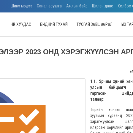
Шинэ мэдээ
Санал асуулга
Ажлын байр
Шилэн данс
Холбоо 
НҮҮР ХУУДАС
БИДНИЙ ТУХАЙ
ТУСГАЙ ЗӨВШӨӨРӨЛ
ҮНЭ Т
ЛЭЭР 2023 ОНД ХЭРЭГЖҮҮЛСЭН АР
1.1. Эрчим хүчний хя
улсын байцаагч 
гаргасан шийдв
талаар:
Төрийн хяналт шал
хуулийн хүрээнд 20
хэрэгжүүлсэн шалг
илэрсэн зөрчлийг арил