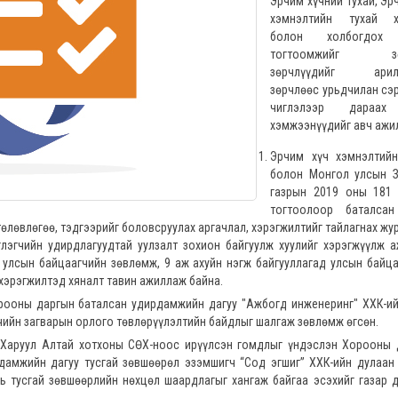
Эрчим хүчний тухай, Эр
хэмнэлтийн тухай х
болон холбогдох 
тогтоомжийг зө
зөрчлүүдийг арилг
зөрчлөөс урьдчилан сэ
чиглэлээр дараах
хэмжээнүүдийг авч ажи
Эрчим хүч хэмнэлтийн
болон Монгол улсын З
газрын 2019 оны 181 
тогтоолоор баталсан
төлөвлөгөө, тэдгээрийг боловсруулах аргачлал, хэрэгжилтийг тайлагнах жу
глэгчийн удирдлагуудтай уулзалт зохион байгуулж хуулийг хэрэгжүүлж 
 улсын байцаагчийн зөвлөмж, 9 аж ахуйн нэгж байгууллагад улсын байц
 хэрэгжилтэд хяналт тавин ажиллаж байна.
орооны даргын баталсан удирдамжийн дагуу "Ажбогд инженеринг" ХХК-и
чийн загварын орлого төвлөрүүлэлтийн байдлыг шалгаж зөвлөмж өгсөн.
 Харуул Алтай хотхоны СӨХ-ноос ирүүлсэн гомдлыг үндэслэн Хорооны 
дамжийн дагуу тусгай зөвшөөрөл эзэмшигч “Сод эгшиг” ХХК-ийн дулаан 
ь тусгай зөвшөөрлийн нөхцөл шаардлагыг хангаж байгаа эсэхийг газар 