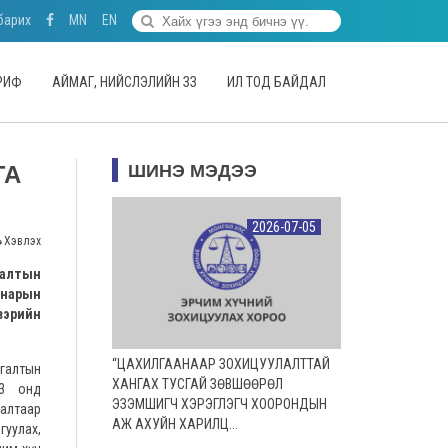
барих
MN
EN
АРИФ
АЙМАГ, НИЙСЛЭЛИЙН ЗЗ
ИЛ ТОД БАЙДАЛ
ГА
ШИНЭ МЭДЭЭ
2026-07-05
Хэвлэх
налтын
нарын
эрийн
“ЦАХИЛГААНААР ЗОХИЦУУЛАЛТТАЙ
галтын
ХАНГАХ ТУСГАЙ ЗӨВШӨӨРӨЛ
23 онд
ЭЗЭМШИГЧ ХЭРЭГЛЭГЧ ХООРОНДЫН
алтаар
АЖ АХУЙН ХАРИЛЦ...
гуулах,