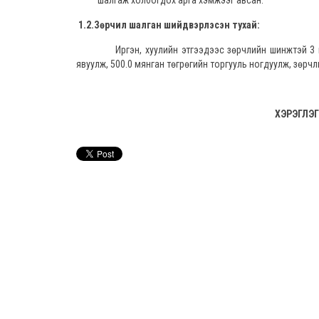
шалгаж холбогдох арга хэмжээг авсан.
1.2.Зөрчил шалган шийдвэрлэсэн тухай:
Иргэн, хуулийн этгээдээс зөрчлийн шинжтэй 3 гом
явуулж, 500.0 мянган төгрөгийн торгууль ногдуулж, зөрч
ХЭРЭГЛЭГ