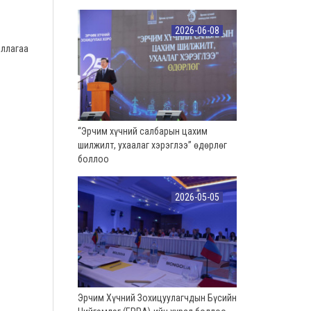
2026-06-08
ллагаа
“Эрчим хүчний салбарын цахим
шилжилт, ухаалаг хэрэглээ” өдөрлөг
боллоо
2026-05-05
Эрчим Хүчний Зохицуулагчдын Бүсийн