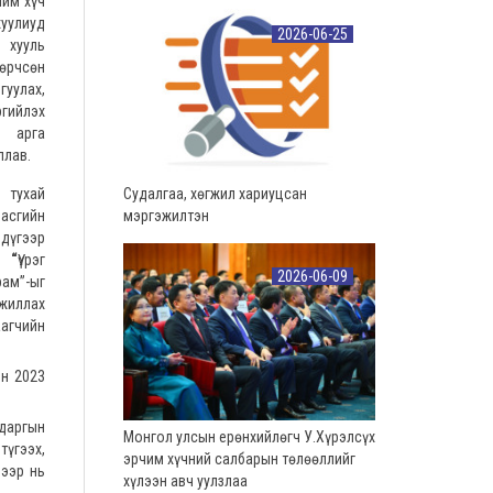
чим хүч
уулиуд
2026-06-25
хууль
рчсөн
уулах,
ргийлэх
 арга
ллав.
 тухай
Судалгаа, хөгжил хариуцсан
асгийн
мэргэжилтэн
дүгээр
“
Үүрэг
2026-06-09
рам”-ыг
ажиллах
аагчийн
йн 2023
даргын
Монгол улсын ерөнхийлөгч У.Хүрэлсүх
түгээх,
эрчим хүчний салбарын төлөөллийг
дээр нь
хүлээн авч уулзлаа