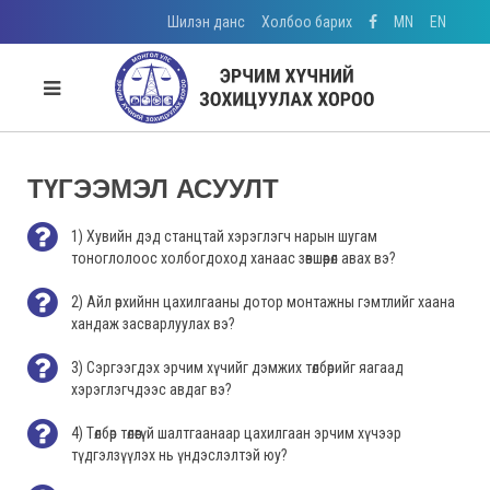
Шилэн данс
Холбоо барих
MN
EN
ТҮГЭЭМЭЛ АСУУЛТ
1) Хувийн дэд станцтай хэрэглэгч нарын шугам
тоноглолоос холбогдоход ханаас зөвшөөрөл авах вэ?
2) Айл өрхийнн цахилгааны дотор монтажны гэмтлийг хаана
хандаж засварлуулах вэ?
3) Сэргээгдэх эрчим хүчийг дэмжих төлбөрийг яагаад
хэрэглэгчдээс авдаг вэ?
4) Төлбөр төлөөгүй шалтгаанаар цахилгаан эрчим хүчээр
түдгэлзүүлэх нь үндэслэлтэй юу?