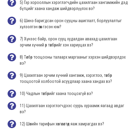
5) Гэр хорооллын хэрэглэгчдийн цахилгаан хангамжийн дэд
бүтцийг хаана хандаж шийдвэрлүүлэх вэ?
6) Шинэ баригдсан орон сууцны ашиглалт, борлуулалтыг
хүлээлгэн өгөх гэсэн юм?
7) Хүнээс байр, орон сууц худалдан авахад цахилгаан
эрчим хүчний өр төлбөрийг хэн хариуцах вэ?
8) Төлбөр тооцооны талаарх маргааныг хэрхэн шийдвэрлдэх
вэ?
9) Цахилгаан эрчим хүчний хангамж, хэрэглээ, төлбөр
тооцоотой холбоотой асуудлаар хаана хандах вэ?
10) Чадлын төлбөрийг хаана тооцохгүй вэ?
11) Цахилгаан хэрэглэгчдээс суурь хураамж яагаад авдаг
вэ?
12) Шөнийн тарифын хөнгөлөлтөд яаж хамрагдах вэ?