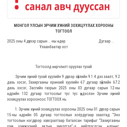
МОНГОЛ УЛСЫН ЭРЧИМ ХҮЧНИЙ ЗОХИЦУУЛАХ ХОРООНЫ
ТОГТООЛ
2025 оны 4 дүгээр сарын ...-ны өдөр Дугаар ...
Улаанбаатар хот
Тогтоолд өөрчлөлт оруулах тухай
Эрчим хүчний тухай хуулийн 9 дүгээр зүйлийн 9.1.4 дэх заалт, 9.2
дахь хэсэг, Захиргааны ерөнхий хуулийн 67 дугаар зүйлийн 67.2
дахь хэсэг, Засгийн газрын 2025 оны 03 дугаар сарын 12-ны
өдрийн 132 дугаар тогтоолыг тус тус үндэслэн Эрчим хүчний
зохицуулах хорооноос ТОГТООХ нь:
1. Эрчим хүчний зохицуулах хорооны 2025 оны 01 дүгээр сарын
15-ны өдрийн 05 дугаар тогтоолын хоёрдугаар заалтад “Энэ
тогтоолын нэгдүгээр хавсралтаар баталсан тарифыг “Захиргааны
хэм хэмжээний актын эмхэтгэл”-д нийтлэгдсэн өдрөөс,