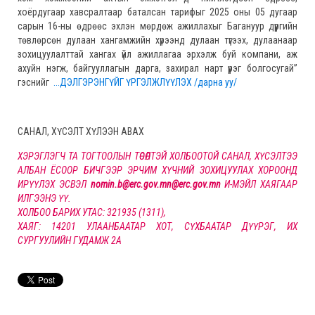
хоёрдугаар хавсралтаар баталсан тарифыг 2025 оны 05 дугаар
сарын 16-ны өдрөөс эхлэн мөрдөж ажиллахыг Багануур дүүргийн
төвлөрсөн дулаан хангамжийн хүрээнд дулаан түгээх, дулаанаар
зохицуулалттай хангах үйл ажиллагаа эрхэлж буй компани, аж
ахуйн нэгж, байгууллагын дарга, захирал нарт үүрэг болгосугай”
гэснийг
...ДЭЛГЭРЭНГҮЙГ ҮРГЭЛЖЛҮҮЛЭХ /дарна уу/
САНАЛ, ХҮСЭЛТ ХҮЛЭЭН АВАХ
ХЭРЭГЛЭГЧ ТА ТОГТООЛЫН ТӨСӨЛТЭЙ ХОЛБООТОЙ САНАЛ, ХҮСЭЛТЭЭ
АЛБАН ЁСООР БИЧГЭЭР ЭРЧИМ ХҮЧНИЙ ЗОХИЦУУЛАХ ХОРООНД
ИРҮҮЛЭХ ЭСВЭЛ
nomin.b@erc.gov.mn@erc.gov.mn
И-МЭЙЛ ХАЯГААР
ИЛГЭЭНЭ ҮҮ.
ХОЛБОО БАРИХ УТАС: 321935 (1311),
ХАЯГ: 14201 УЛААНБААТАР ХОТ, СҮХБААТАР ДҮҮРЭГ, ИХ
СУРГУУЛИЙН ГУДАМЖ 2А