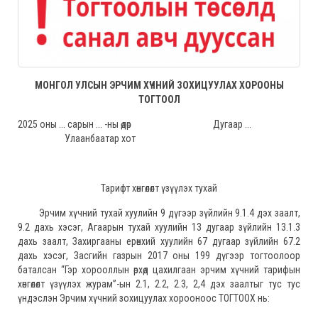
МОНГОЛ УЛСЫН ЭРЧИМ ХҮЧНИЙ ЗОХИЦУУЛАХ ХОРООНЫ
ТОГТООЛ
2025 оны ... сарын ... -ны өдөр Дугаар ...
Улаанбаатар хот
Тарифт хөнгөлөлт үзүүлэх тухай
Эрчим хүчний тухай хуулийн 9 дүгээр зүйлийн 9.1.4 дэх заалт,
9.2 дахь хэсэг, Агаарын тухай хуулийн 13 дугаар зүйлийн 13.1.3
дахь заалт, Захиргааны ерөнхий хуулийн 67 дугаар зүйлийн 67.2
дахь хэсэг, Засгийн газрын 2017 оны 199 дүгээр тогтоолоор
баталсан “Гэр хорооллын өрхөд цахилгаан эрчим хүчний тарифын
хөнгөлөлт үзүүлэх журам”-ын 2.1, 2.2, 2.3, 2,4 дэх заалтыг тус тус
үндэслэн Эрчим хүчний зохицуулах хорооноос ТОГТООХ нь: