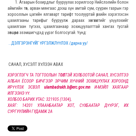
1. Агаарын бохирдлыг бууруулах зорилгоор Нийслэлийн болон
аймгийн төв, арван мянгаас дээш хүн амтай сум, суурин газрын гэр
хорооллын цагийн ялгаварт тарифт тоолууртай өрхийн хэрэглэсэн
цахилгааны тарифыг бууруулж дараах хөнгөлөлтийг үзүүлэхийг
цахилгаан түгээх, цахилгаанаар зохицуулалттай хангах тусгай
зөвшөөрөл эзэмшигчдэд үүрэг болгосугай. Үүнд:
...ДЭЛГЭРЭНГҮЙГ ҮРГЭЛЖЛҮҮЛЭХ /дарна уу/
САНАЛ, ХҮСЭЛТ ХҮЛЭЭН АВАХ
ХЭРЭГЛЭГЧ ТА ТОГТООЛЫН ТӨСӨЛТЭЙ ХОЛБООТОЙ САНАЛ, ХҮСЭЛТЭЭ
АЛБАН ЁСООР БИЧГЭЭР ЭРЧИМ ХҮЧНИЙ ЗОХИЦУУЛАХ ХОРООНД
ИРҮҮЛЭХ ЭСВЭЛ
ulambadrakh.b@erc.gov.mn
И-МЭЙЛ ХАЯГААР
ИЛГЭЭНЭ ҮҮ.
ХОЛБОО БАРИХ УТАС: 321935 (1304),
ХАЯГ: 14201 УЛААНБААТАР ХОТ, СҮХБААТАР ДҮҮРЭГ, ИХ
СУРГУУЛИЙН ГУДАМЖ 2А