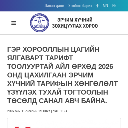
Шилэн данс
Холбоо барих
MN
EN
ГЭР ХОРООЛЛЫН ЦАГИЙН
ЯЛГАВАРТ ТАРИФТ
ТООЛУУРТАЙ АЙЛ ӨРХӨД 2026
ОНД ЦАХИЛГААН ЭРЧИМ
ХҮЧНИЙ ТАРИФЫН ХӨНГӨЛӨЛТ
ҮЗҮҮЛЭХ ТУХАЙ ТОГТООЛЫН
ТӨСӨЛД САНАЛ АВЧ БАЙНА.
2025 оны 11-р сарын 19, Нийт үзсэн : 1194