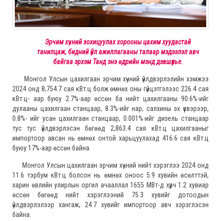
Эрчим хүчний зохицуулах хорооны цахим хуудастай
танилцаж, бидний үйл ажиллагааны талаар мэдээлэл авч
байгаа эрхэм Танд энэ өдрийн мэнд дэвшүүлье.
Монгол Улсын цахилгаан эрчим хүчний үйлдвэрлэлийн хэмжээ
2024 онд 8,754.7 сая кВт.ц болж өмнөх оны гүйцэтгэлээс 226.4 сая
кВт.ц- аар буюу 2.7%-аар өссөн ба нийт цахилгааны 90.6%-ийг
дулааны цахилгаан станцаар, 8.3%-ийг нар, салхины эх үүсвэрээр,
0.8%- ийг усан цахилгаан станцаар, 0.001%-ийг дизель станцаар
тус тус үйлдвэрлэсэн бөгөөд 2,863.4 сая кВт.ц цахилгааныг
импортоор авсан нь өмнөх онтой харьцуулахад 416.6 сая кВт.ц
буюу 17%-аар өссөн байна.
Монгол Улсын цахилгаан эрчим хүчний нийт хэрэглээ 2024 онд
11.6 тэрбум кВт.ц болсон нь өмнөх оноос 5.9 хувийн өсөлттэй,
харин өвлийн улирлын оргил ачааллал 1655 МВт-д хүрч 1.2 хувиар
өссөн бөгөөд нийт хэрэглээний 75.3 хувийг дотоодын
үйлдвэрлэлээр хангаж, 24.7 хувийг импортоор авч хэрэглэсэн
байна.