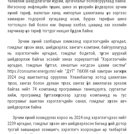
төлөвлөж шаардлагатай журам, аргачлалыг боловсруулаад байна.
Ингэснээр инфляцийн түвшин, шинэ эх үүсвэрийн үйлдвэрлэх эрчим
хүчний тариф, валютын ханш, импортын цахилгааны үнэ зэргээс
хамааран тодорхой хугацаанд өсөж, буурах тарифын шинэ
тогтолцоо бий болох юм. Өөрөөр хэлбэл, цаашид зах зээлийн
зарчмаар үнэ тариф тогтдог нөхцөл бүрдэж байна.
Эрчим хүчний салбарын хэмжээнд хэрэглэгчдийн өргөдөл,
гомдлыг хүлээн авах, шийдвэрлэх; хангагч компани, байгууллагууд
нь хэрэглэгчийн өргөдөл, гомдлыг бодитой, түргэн шуурхай
шийдвэрлэж байгаа эсэхийг хянах зориулалттай “Хэрэглэгчийн
өргөдөл, гомдлын бүртгэл, хяналтын нэгдсэн цахим систем”
https://consumer.energy.mn/-ийг “ДҮТ” ТӨХХК-тай хамтран хөгжүүлж
2024 онд ашиглалтад орууллаа. Улаанбаатар хотод цахилгаан
түгээх, хангах болон дулаан түгээх, хангах үйл ажиллагаа эрхэлж
байгаа нийт 74 компанид программын танилцуулга, сургалтыг
хийж, программд бүртгэлжүүлснээр эдгээр компаниуд нь тус
програмыг ашиглан хэрэглэгчдийн санал, гомдлыг хүлээн авч
шийдвэрлэж байна.
Эрчим хүчний зохицуулах хороо нь 2024 онд хэрэглэгчдээс нийт
2239 өргөдөл, гомдлыг хүлээн авч шийдвэрлэсэн бөгөөд үүний дотор
тусгай зөвшөөрөл эзэмшигч, хэрэглэгч хоорондын өр төлбөртэй