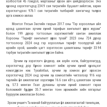
холбоотой 45 гомдол, маргааныг хүлээн авч шийдвэрлэсэн. Энэ
хүрээнд хэрэглэгчдэд 234.9 сая төгрөгийн буцаалт хийлгэж, харин
хэрэглэгчдээс 976.1 сая төгрөгийн төлбөрийг хангагчид төлүүлэх
арга хэмжээ авлаа.
Монгол Улсын Засгийн газрын 2017 оны “Гэр хорооллын айл
өрхөд цахилгаан эрчим хүчний тарифын хөнгөлөлт үзүүлэх журам”
болон 199 дүгээр тогтоолын хэрэгжилтийг ханган ажиллаж
Хорооны “Тарифт хөнгөлөлт үзүүлэх тухай” 2023 оны 724 дүгээр
тогтоолоор 2024 онд гэр хорооллын тарифт тоолууртай айл
өрхийн орой, шөнийн цагт хэрэглэсэн цахилгааны тарифт 33.94
тэрбум төгрөгийн хөнгөлөлт үзүүлсэн байна.
Эрчим хүч хэрэглэгч үйлдвэр, аж ахуйн нэгж, байгууллагууд,
хэрэглэгчид дор бүрнээ хэмнэлт хийж эрчим хүчний хүрэлцээг
нэмэгдүүлсэн юм. Тухайлбал, эрчим хүч хэмнэх үүрэг хүлээсэн
хэрэглэгчид 2024 онд эрчим хүч хэмнэлтийн чиглэлээр 916 нэр
төрлийн үйл ажиллагааг хэрэгжүүлж 16.6 сая кВт.ц цахилгаан эрчим
хүч, 57.3 мянган Гкал дулааны эрчим хүчний хэмнэлт гарах
боломжийг бүрдүүлж 35.7 мянган тонн хүлэмжийн хийн ялгарлыг
бууруулж ажилласан болно.
Эрхэм уншигч Та манай байгууллагын үйл ажиллагаатай танилцаж,