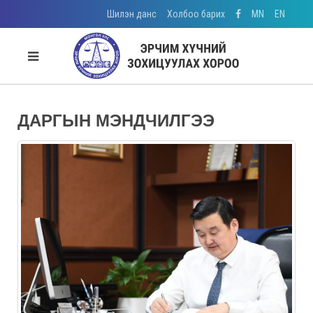
Шилэн данс
Холбоо барих
MN
EN
ДАРГЫН МЭНДЧИЛГЭЭ