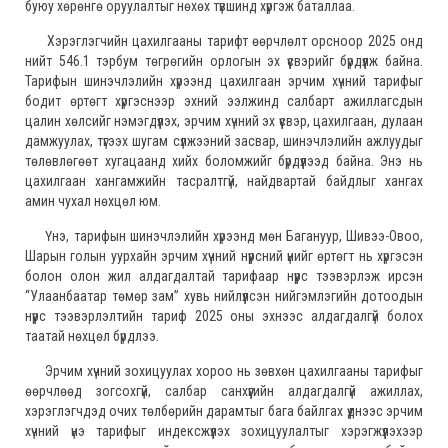
буюу хөрөнгө оруулалтыг нөхөх түвшинд хүргэж баталлаа.
Хэрэглэгчийн цахилгааны тарифт өөрчлөлт орсноор 2025 онд
нийт 546.1 тэрбум төгрөгийн орлогын эх үүсвэрийг бүрдүүлж байна.
Тарифын шинэчлэлийн хүрээнд цахилгаан эрчим хүчний тарифыг
бодит өртөгт хүргэснээр эхний ээлжинд салбарт ажиллагсдын
цалин хөлсийг нэмэгдүүлэх, эрчим хүчний эх үүсвэр, цахилгаан, дулаан
дамжуулах, түгээх шугам сүлжээний засвар, шинэчлэлийн ажлуудыг
төлөвлөгөөт хугацаанд хийх боломжийг бүрдүүлээд байна. Энэ нь
цахилгаан хангамжийн тасралтгүй, найдвартай байдлыг хангах
амин чухал нөхцөл юм.
Үнэ, тарифын шинэчлэлийн хүрээнд мөн Багануур, Шивээ-Овоо,
Шарын голын уурхайн эрчим хүчний нүүрсний үнийг өртөгт нь хүргэсэн
болон олон жил алдагдалтай тарифаар нүүрс тээвэрлэж ирсэн
“Улаанбаатар төмөр зам” хувь нийлүүлсэн нийгэмлэгийн дотоодын
нүүрс тээвэрлэлтийн тариф 2025 оны эхнээс алдагдалгүй болох
таатай нөхцөл бүрдлээ.
Эрчим хүчний зохицуулах хороо нь зөвхөн цахилгааны тарифыг
өөрчлөөд зогсохгүй, салбар санхүүгийн алдагдалгүй ажиллах,
хэрэглэгчдэд очих төлбөрийн дарамтыг бага байлгах үүднээс эрчим
хүчний үнэ тарифыг индексжүүлэх зохицуулалтыг хэрэгжүүлэхээр