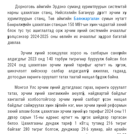
Дорноговь аймгийн Эрдэнэ суманд хуримтлуурын системтэй
нарны цахилгаан станц, Нийслэлийн Багануур дүүрэгт эрчим хүч
хуримтлуурын станц, Төв аймгийн
Баянжаргалан
сумын нутагт
Бөөрөлжүүтийн цахилгаан станцын 150 МВт-ын хүчин чадалтай эхний
блок тус тус ашиглалтад орж эрчим хүчний системийн ачааллыг
үүрэлцсэнээр 2024-2025 оны өвлийн их ачааллыг хүндрэл багатай
давлаа.
Эрчим хүчний зохицуулах хороо нь салбарын санхүүгийн
алдагдлыг 2023 онд 140 тэрбум төгрөгөөр бууруулж байсан бол
2024 онд цахилгаан эрчим хүчний тарифыг өртөгт нь хүргэж,
шинэчлэлт хийснээр салбар алдагдалгүй ажиллах, гадаад,
дотоодын хөрөнгө оруулалт татах таатай нөхцөл бүрдэж байна.
Монгол Улс эрчим хүчний дутагдлаас гарах, хөрөнгө оруулалт
татах, эрчим хүчний хангамжийн аюулгүй, найдвартай байдлыг
хангахтай холбоотойгоор эрчим хүчний салбарт үүссэн нөхцөл
байдлыг сайжруулах хүчин зүйлийн нэг, мөн эрчим хүчний реформын
эхний алхам болж цахилгаан эрчим хүчний үнэ тарифыг 2024 оны 11
дүгээр сарын 15-ны өдрөөс өртөгт нь хүргэх шийдвэр гаргасан
билээ. Цахилгааны дундаж тариф 1 кВт.ц тутамд 216 төгрөг
байгааг 280 төгрөг болгож, дунджаар 29.6 хувиар, айл өрхийн