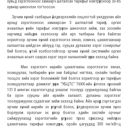
хувьд хэрэглээнээс хамаарч шаталсан тарифыг нэвтрүүлснээр 30-85
хувиар шинэчлэн тогтоосон.
Эрчим хүчний салбарын үйлдвэрлэлийн онцлогтой уялдуулан айл
өрхөд хэрэглээнээс хамаарсан 3 шатлалтай тариф, оргил
ачааллын үеийн тарифыг нэвтрүүлэн шинэчлэл хийж, зах зээлийн
зарчимд нийцүүлж эхэлснээр айл өрх төлбөрөө бага байлгах
зорилгоор эрчим хүчний хэрэглээгээ хянах, хэмнэх, цахилгаанаар
халаалтаа шийдсэн айлууд гэр, сууцаа дулаалах зэрэг сонирхлыг
бий болгох, үүнтэй холбоотойгоор эрчим хүчний системийн оргил
ачааллын өсөлт саарах зэрэг эерэг нөлөөллийг үзүүлж эхлээд байна.
Мөн хэрэглэгч өөрийн цахилгааны хэрэглээгээ хянах,
зохицуулах, төлбөрийн үнэн зөв байдлыг нягтлах, онлайн төлбөр
тооцоо хийх зэрэг боломжийг бий болгох зорилгоор үнэ тарифын
зохицуулалтаар дэмжлэг үзүүлж “УБЦТС” ТӨХК-ийн үйлчлэх хүрээний
131.0 мянган хэрэглэгчдэд ухаалаг тоолуур суурилуулаад байгаа
ба орон сууцны айл өрхийн халаалт, дулааны хэрэглээг
тоолууржуулах судалгааг хийж эхлээд байна. Айл өрхүүд сэргээгдэх
эрчим хүчний өөрийн эх үүсгүүртэй болох, үйлдвэрлэсэн эрчим хүчээ
борлуулж орлогын эх үүсвэр болгох эдийн засгийн орчныг
сайжруулахад хэрэглэгчийн үүсгүүрээс түгээх сүлжээнд нийлүүлэх
цахилгааны тарифыг нэмэгдүүлж, оройн цагуудад 300 төг/кВт.ц